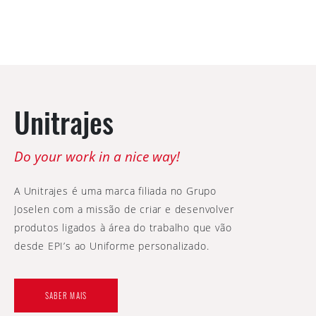
Fatos E Jardineiras
Batas E Aventais
Alta Visibilidade
Capas
Camisas E Blusas
Unitrajes
Do your work in a nice way!
A Unitrajes é uma marca filiada no Grupo
Joselen com a missão de criar e desenvolver
produtos ligados à área do trabalho que vão
desde EPI’s ao Uniforme personalizado.
SABER MAIS