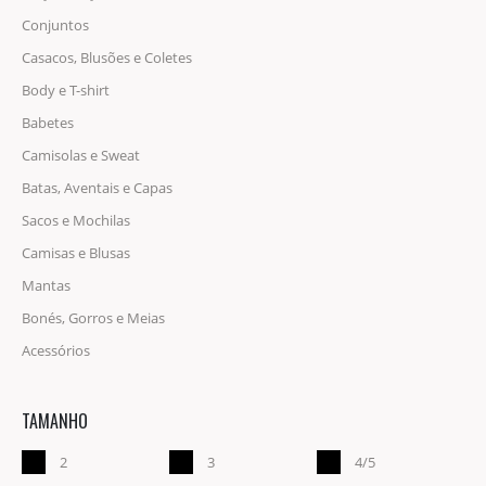
Conjuntos
Casacos, Blusões e Coletes
Body e T-shirt
Babetes
Camisolas e Sweat
Batas, Aventais e Capas
Sacos e Mochilas
Camisas e Blusas
Mantas
Bonés, Gorros e Meias
Acessórios
TAMANHO
2
3
4/5