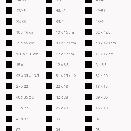
43/45
46/48
49/51
35/38
39/42
43/46
10 x 16 cm
10 x 16 cm
32 x 42 cm
35 x 55 cm
40 x 120 cm
40 x 120 cm
120 x 120 cm
17 x 17 cm
17 x 17 cm
15 x 11
12 x 8.5
8 x 5.5
43 x 35 x 13.5
31 x 25 x 10
32 x 26
27 x 22
22 x 18
18 x 15
40 x 35 x 6
42 x 38
39 x 35
32 x 27
25 x 20
16 x 13
42 x 37
00
02
03
04
05