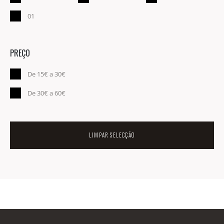
01
PREÇO
De 15€ a 30€
De 30€ a 60€
LIMPAR SELECÇÃO