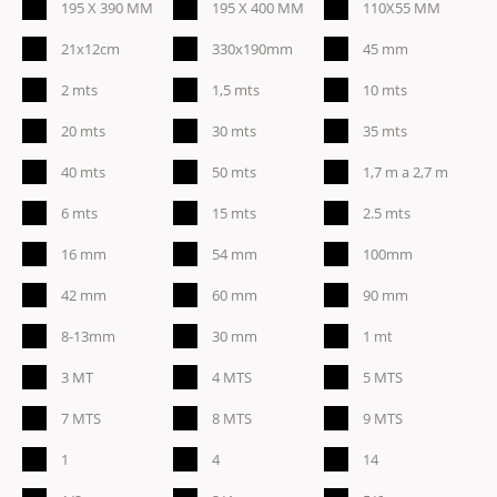
195 X 390 MM
195 X 400 MM
110X55 MM
21x12cm
330x190mm
45 mm
2 mts
1,5 mts
10 mts
20 mts
30 mts
35 mts
40 mts
50 mts
1,7 m a 2,7 m
6 mts
15 mts
2.5 mts
16 mm
54 mm
100mm
42 mm
60 mm
90 mm
8-13mm
30 mm
1 mt
3 MT
4 MTS
5 MTS
7 MTS
8 MTS
9 MTS
1
4
14