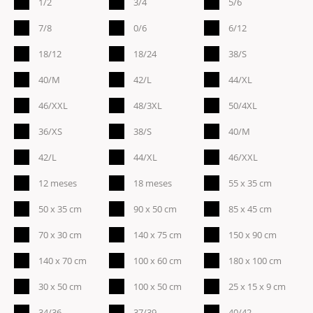
1/2
3/4
5/6
7/8
0/6
6/12
18/12
18/24
38/S
40/M
42/L
44/XL
46/XXL
48/3XL
50/4XL
36/XS
38/S
40/M
42/L
44/XL
46/XXL
12 meses
18 meses
55 x 35 cm
50 x 35 cm
90 x 50 cm
85 x 45 cm
70 x 30 cm
140 x 75 cm
150 x 90 cm
140 x 70 cm
100 x 60 cm
180 x 100 cm
30 x 50 cm
100 x 50 cm
25 x 15 x 9 cm
34/36
37/39
40/42