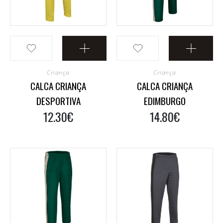
Fatos E Jardineiras
Batas E Aventais
Alta Visibilidade
Capas
Camisas E Blusas
Criança
Criança
CALCA CRIANÇA
CALCA CRIANÇA
DESPORTIVA
EDIMBURGO
12.30€
14.80€