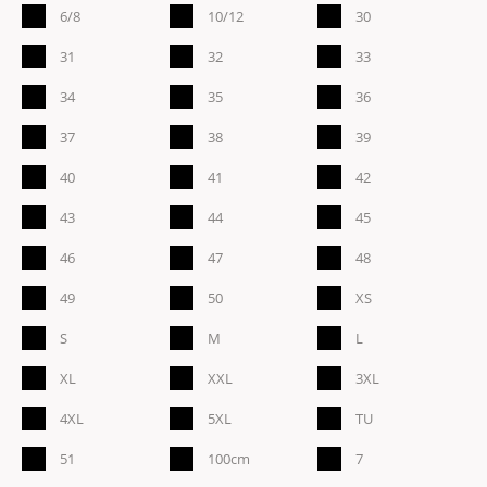
6/8
10/12
30
31
32
33
34
35
36
37
38
39
40
41
42
43
44
45
46
47
48
49
50
XS
S
M
L
XL
XXL
3XL
4XL
5XL
TU
51
100cm
7