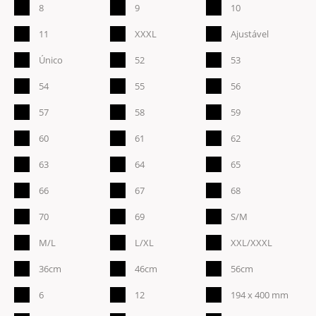
8
9
10
11
XXXL
Ajustável
Único
52
53
54
55
56
57
58
59
60
61
62
63
64
65
66
67
68
70
69
S/M
M/L
L/XL
XXL/XXXL
36cm
46cm
56cm
6
12
194 x 400 mm