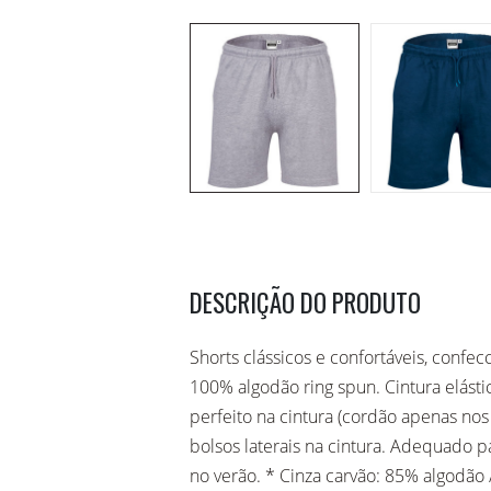
fatos e jardineiras
batas e aventais
alta visibilidade
capas
camisas e blusas
DESCRIÇÃO DO PRODUTO
Shorts clássicos e confortáveis, conf
100% algodão ring spun. Cintura elásti
perfeito na cintura (cordão apenas nos 
bolsos laterais na cintura. Adequado p
no verão. * Cinza carvão: 85% algodão 