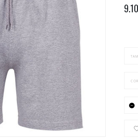
9.1
TA
CO