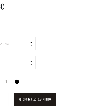
MANTAS
0€
BONÉS, GORROS E MEIAS
ACESSÓRIOS
MANHO
R
1
ADICIONAR AO CARRINHO