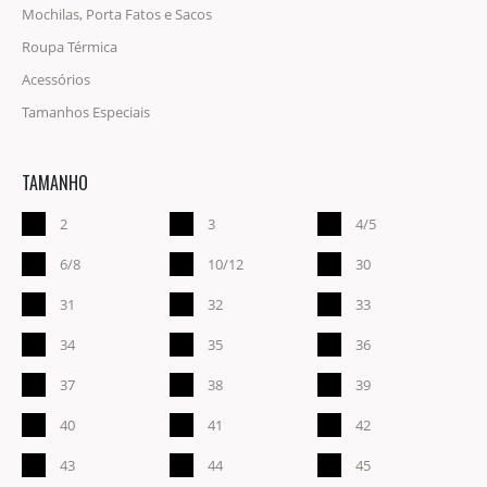
Mochilas, Porta Fatos e Sacos
Roupa Térmica
Acessórios
Tamanhos Especiais
TAMANHO
2
3
4/5
6/8
10/12
30
31
32
33
34
35
36
37
38
39
40
41
42
43
44
45