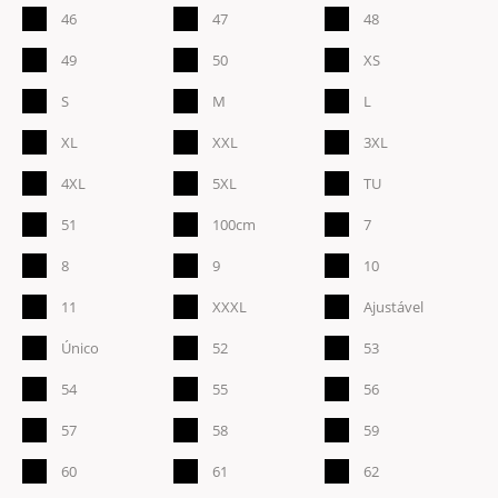
46
47
48
49
50
XS
S
M
L
XL
XXL
3XL
4XL
5XL
TU
51
100cm
7
8
9
10
11
XXXL
Ajustável
Único
52
53
54
55
56
57
58
59
60
61
62