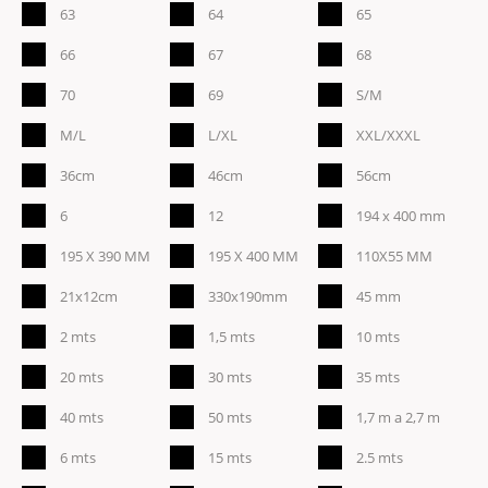
63
64
65
66
67
68
70
69
S/M
M/L
L/XL
XXL/XXXL
36cm
46cm
56cm
6
12
194 x 400 mm
195 X 390 MM
195 X 400 MM
110X55 MM
21x12cm
330x190mm
45 mm
2 mts
1,5 mts
10 mts
20 mts
30 mts
35 mts
40 mts
50 mts
1,7 m a 2,7 m
6 mts
15 mts
2.5 mts