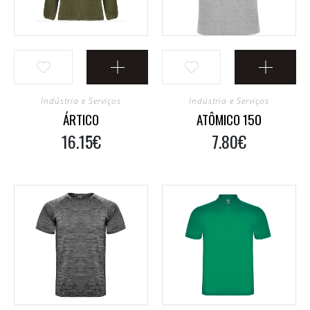
Fatos E Jardineiras
Batas E Aventais
Alta Visibilidade
Capas
Camisas E Blusas
Indústria e Serviços
Indústria e Serviços
ÁRTICO
ATÔMICO 150
16.15€
7.80€