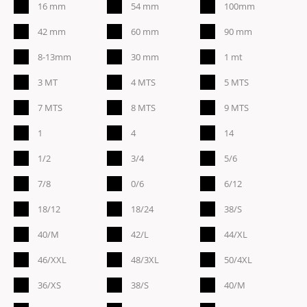
16 mm
54 mm
100mm
42 mm
60 mm
90 mm
8-13mm
30 mm
1 mt
3 MT
4 MTS
5 MTS
7 MTS
8 MTS
9 MTS
1
4
14
1/2
3/4
5/6
7/8
0/6
6/12
18/12
18/24
38/S
40/M
42/L
44/XL
46/XXL
48/3XL
50/4XL
36/XS
38/S
40/M