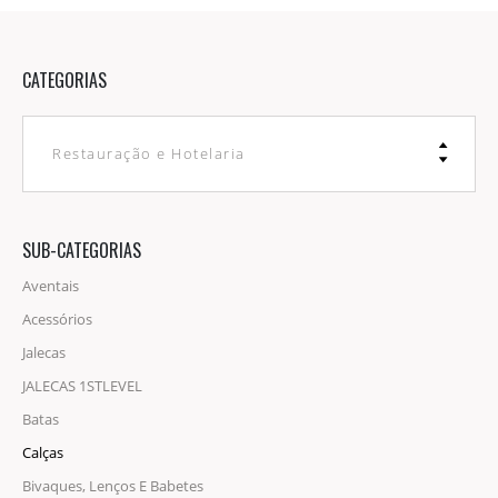
Fatos E Jardineiras
Batas E Aventais
Alta Visibilidade
CATEGORIAS
Capas
Camisas E Blusas
Restauração e Hotelaria
SUB-CATEGORIAS
Aventais
Acessórios
Jalecas
JALECAS 1STLEVEL
Batas
Calças
Bivaques, Lenços E Babetes