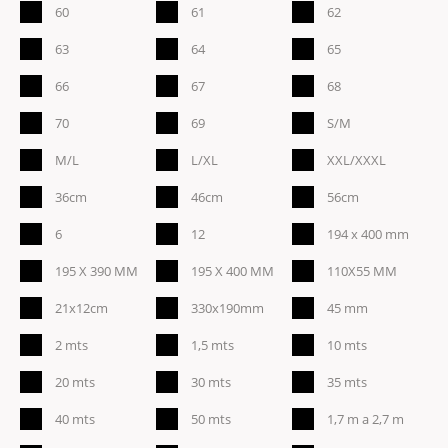
60
61
62
63
64
65
66
67
68
70
69
S/M
M/L
L/XL
XXL/XXXL
36cm
46cm
56cm
6
12
194 x 400 mm
195 X 390 MM
195 X 400 MM
110X55 MM
21x12cm
330x190mm
45 mm
2 mts
1,5 mts
10 mts
20 mts
30 mts
35 mts
40 mts
50 mts
1,7 m a 2,7 m