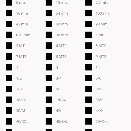
6 mts
15 mts
2.5 mts
16 mm
54 mm
100mm
42 mm
60 mm
90 mm
8-13mm
30 mm
1 mt
3 MT
4 MTS
5 MTS
7 MTS
8 MTS
9 MTS
1
4
14
1/2
3/4
5/6
7/8
0/6
6/12
18/12
18/24
38/S
40/M
42/L
44/XL
46/XXL
48/3XL
50/4XL