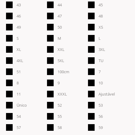
43
44
45
46
47
48
49
50
XS
S
M
L
XL
XXL
3XL
4XL
5XL
TU
51
100cm
7
8
9
10
11
XXXL
Ajustável
Único
52
53
54
55
56
57
58
59