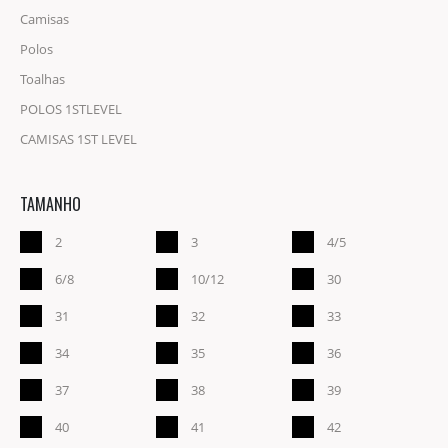
Camisas
Polos
Toalhas
POLOS 1STLEVEL
CAMISAS 1ST LEVEL
TAMANHO
2
3
4/5
6/8
10/12
30
31
32
33
34
35
36
37
38
39
40
41
42