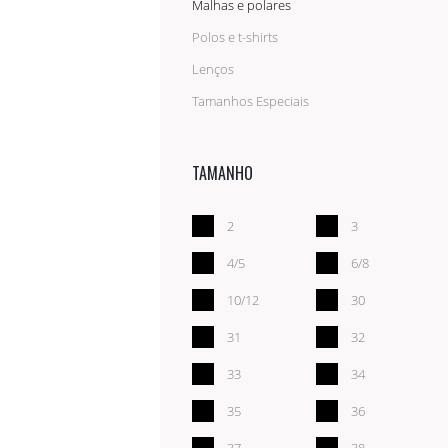
Malhas e polares
fatos e jardineiras
batas e aventais
Polos e t-shirts
alta visibilidade
Lenços
capas
Tamanhos Especiais
camisas e blusas
TAMANHO
2
3
4/5
6/8
10/12
30
31
32
33
34
35
36
37
38