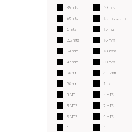
35 mts
40 mts
50 mts
1,7 m a 2,7 m
6 mts
15 mts
2.5 mts
16 mm
54 mm
100mm
42 mm
60 mm
90 mm
8-13mm
30 mm
1 mt
3 MT
4 MTS
5 MTS
7 MTS
8 MTS
9 MTS
1
4