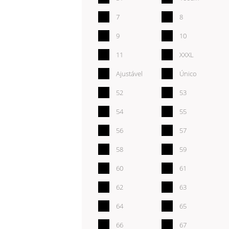
7
8
9
10
11
XXXL
Ajustável
Único
52
53
54
55
56
57
58
59
60
61
62
63
64
65
66
67