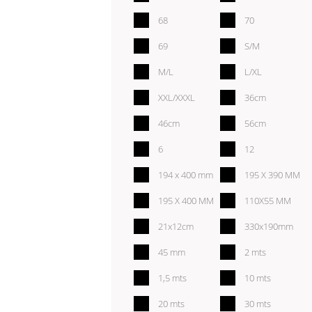
68
70
69
S/M
M/L
L/XL
XXL/XXXL
36cm
46cm
56cm
6
12
194 x 400 mm
195 X 390 MM
195 X 400 MM
110X55 MM
21x12cm
330x190mm
45 mm
2 mts
1,5 mts
10 mts
20 mts
30 mts