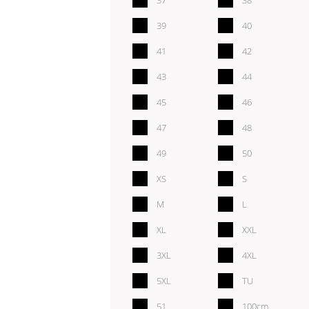
39
40
41
42
43
44
45
46
47
48
49
50
XS
S
M
L
XL
XXL
3XL
4XL
5XL
TU
51
100cm