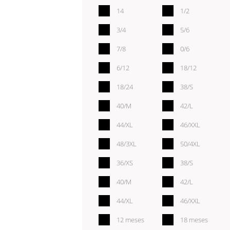
14
1/2
3/4
5/6
7/8
0/6
6/12
18/12
18/24
38/S
40/M
42/L
44/XL
46/XXL
48/3XL
50/4XL
36/XS
38/S
40/M
42/L
44/XL
46/XXL
12 meses
18 meses