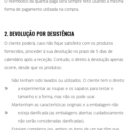
O reembolso da quantia paga será sempre feito usando a mesma
Fatos E Jardineiras
forma de pagamento utilizada na compra.
Batas E Aventais
Alta Visibilidade
Capas
2. DEVOLUÇÃO POR DESISTÊNCIA
Camisas E Blusas
O cliente poderá, caso não fique satisfeito com os produtos
fornecidos, proceder à sua devolução no prazo de 5 dias de
calendário após a receção. Contudo, o direito à devolução apenas
ocorre, desde que os produtos:
Não tenham sido lavados ou utilizados. O cliente tem o direito
a experimentar as roupas e os sapatos para testar o
tamanho e a forma, mas não os pode usar.
Mantenham as características originais e a embalagem não
esteja danificada (as embalagens abertas cuidadosamente
não serão consideradas danificadas).
Estejam completos (ex. ambos os itens de um par têm que