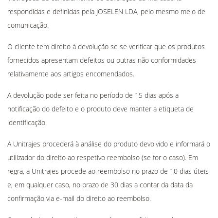
T-Shirt De Alta Visibilidade
BONÉS, GORROS E PANAMAS
BONÉS, GORROS E MEIAS
respondidas e definidas pela JOSELEN LDA, pelo mesmo meio de
comunicação.
CINTOS, GRAVATAS E LAÇOS
ACESSÓRIOS
O cliente tem direito à devolução se se verificar que os produtos
MANTAS, TOALHAS E ROBES
fornecidos apresentam defeitos ou outras não conformidades
MOCHILAS, PORTA FATOS E SACOS
relativamente aos artigos encomendados.
ROUPA TÉRMICA
A devolução pode ser feita no período de 15 dias após a
notificação do defeito e o produto deve manter a etiqueta de
ACESSÓRIOS
identificação.
TAMANHOS ESPECIAIS
A Unitrajes procederá à análise do produto devolvido e informará o
T-Shirt E Polos
utilizador do direito ao respetivo reembolso (se for o caso). Em
Roupa Térmicas
regra, a Unitrajes procede ao reembolso no prazo de 10 dias úteis
Casacos, Blusões E Coletes
e, em qualquer caso, no prazo de 30 dias a contar da data da
Calças, Calções E Cintos
confirmação via e-mail do direito ao reembolso.
Camisolas E Sweat