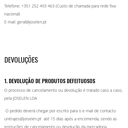
Telefone: +351 252 493 463 (Custo de chamada para rede fixa
CAMISOLAS E SWEAT
BIVAQUES, LENÇOS E BABETES
POLOS E T-SHIRTS
TOALHAS
CALÇAS, CALÇÕES
nacional)
CAMISAS E BLUSAS
CAMISAS
LENÇOS
CONJUNTOS
E-mail: geral@joselen.pt
CAMISAS 1ST LEVEL
POLOS
TAMANHOS ESPECIAIS
CASACOS, BLUSÕES E COLETES
Jalecas, Túnicas E Blusas
BATAS E AVENTAIS
TOALHAS
BODY E T-SHIRT
Calças
DEVOLUÇÕES
ALTA VISIBILIDADE
POLOS 1STLEVEL
BABETES
Parka De Alta Visibilidade
FATOS E JARDINEIRAS
CAMISAS 1ST LEVEL
CAMISOLAS E SWEAT
Casacos E Blusões De Alta Visibilidade
1. DEVOLUÇÃO DE PRODUTOS DEFEITUOSOS
MACACÕES 1STLEVEL
BATAS, AVENTAIS E CAPAS
Coletes E Tabardos De Alta Visibilidade
O processo de cancelamento ou devolução é tratado caso a caso,
Polo De Alta Visibilidade
CAPAS
SACOS E MOCHILAS
pela JOSELEN LDA
Bonés De Alta Visibilidade
Gorro De Alta Visibilidade
LUVAS, CAPACETES E PROTETORES AUDITIVOS
CAMISAS E BLUSAS
O pedido deverá chegar por escrito para o e-mail de contacto
Calça De Alta Visibilidade
unitrajes@joiselen.pt até 15 dias após a encomenda, sendo as
ÓCULOS, VISEIRAS E MÁSCARAS
MANTAS
Fato De Alta Visibilidade
instruções de cancelamento ou devolução da mercadoria