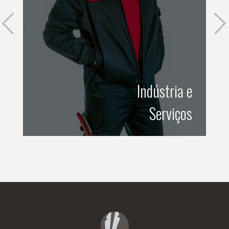
de
Indústria e
ça
Serviços